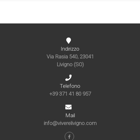
Indirizzo
Via Rasia 540, 23041
Livigno (SO)
Telefono
+39 371 41 80 957
Mail
info@viverelivigno.com