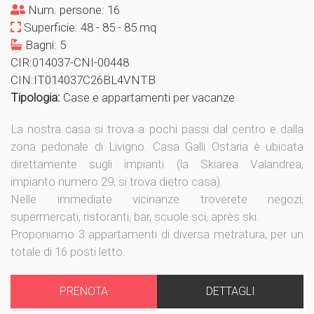
Num. persone: 16
Superficie: 48 - 85 - 85 mq
Bagni: 5
CIR:014037-CNI-00448
CIN:IT014037C26BL4VNTB
Tipologia:
Case e appartamenti per vacanze
La nostra casa si trova a pochi passi dal centro e dalla
zona pedonale di Livigno. Casa Galli Ostaria è ubicata
direttamente sugli impianti (la Skiarea Valandrea,
impianto numero 29, si trova dietro casa).
Nelle immediate vicinanze troverete negozi,
supermercati, ristoranti, bar, scuole sci, après ski.
Proponiamo 3 appartamenti di diversa metratura, per un
totale di 16 posti letto.
PRENOTA
DETTAGLI