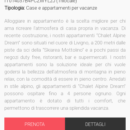
IT014037B4PCZWYL2J (Trilocale)
Tipologia:
Case e appartamenti per vacanze
Alloggiare in appartamento è la scelta migliore per chi
ama ricreare l'atmosfera di casa propria in vacanza. Di
recente costruzione, i nostri appartamenti “Chalet Alpine
Dream” sono situati nel cuore di Livigno, a 200 metri dalle
piste da sci della “Skiarea Mottolino” e a pochi passi da
negozi duty free, ristoranti, bar e supermercati. I nostri
appartamenti sono la soluzione ideale per chi vuole
godersi la bellezza dell'atmosfera di montagna in pieno
relax, con la comodità di essere in pieno centro. Arredati
in stile alpino, gli appartamenti di “Chalet Alpine Dream”
possono ospitare fino a 4 persone ognuno. Ogni
appartamento è dotato di tutti i comfort, che
permettono di trascorrere una splendida vacanza.
PRENOTA
DETTAGLI