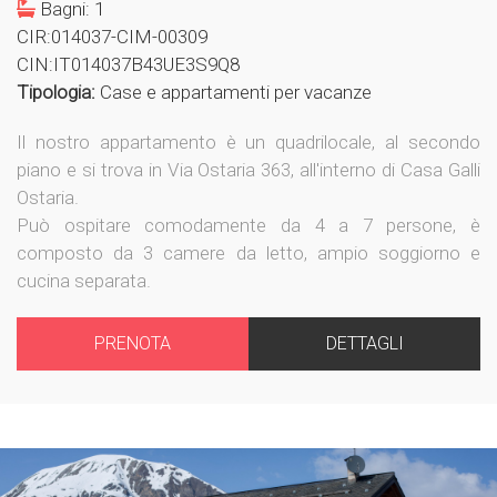
Bagni: 1
CIR:014037-CIM-00309
CIN:IT014037B43UE3S9Q8
Tipologia:
Case e appartamenti per vacanze
Il nostro appartamento è un quadrilocale, al secondo
piano e si trova in Via Ostaria 363, all'interno di Casa Galli
Ostaria.
Può ospitare comodamente da 4 a 7 persone, è
composto da 3 camere da letto, ampio soggiorno e
cucina separata.
PRENOTA
DETTAGLI