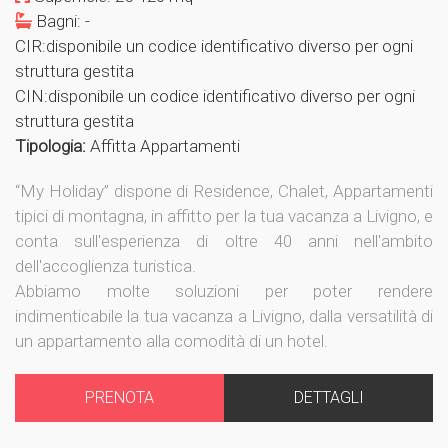
Bagni: -
CIR:disponibile un codice identificativo diverso per ogni
struttura gestita
CIN:disponibile un codice identificativo diverso per ogni
struttura gestita
Tipologia:
Affitta Appartamenti
“My Holiday” dispone di Residence, Chalet, Appartamenti
tipici di montagna, in affitto per la tua vacanza a Livigno, e
conta sull'esperienza di oltre 40 anni nell'ambito
dell'accoglienza turistica.
Abbiamo molte soluzioni per poter rendere
indimenticabile la tua vacanza a Livigno, dalla versatilità di
un appartamento alla comodità di un hotel.
PRENOTA
DETTAGLI