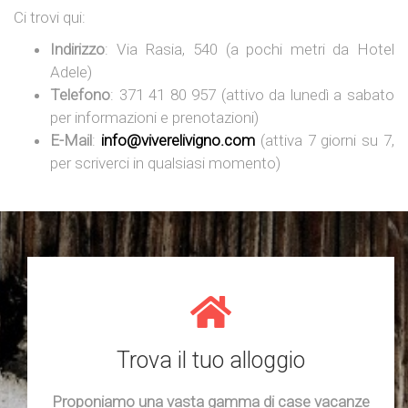
Ci trovi qui:
Indirizzo
: Via Rasia, 540 (a pochi metri da Hotel
Adele)
Telefono
: 371 41 80 957 (attivo da lunedì a sabato
per informazioni e prenotazioni)
E-Mail
:
info@viverelivigno.com
(attiva 7 giorni su 7,
per scriverci in qualsiasi momento)
Trova il tuo alloggio
Proponiamo una vasta gamma di case vacanze