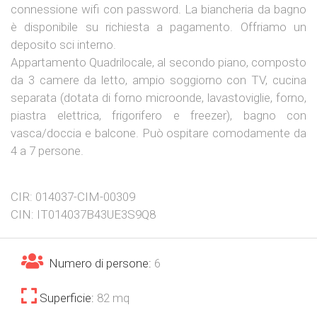
connessione wifi con password. La biancheria da bagno
è disponibile su richiesta a pagamento. Offriamo un
deposito sci interno.
Appartamento Quadrilocale, al secondo piano, composto
da 3 camere da letto, ampio soggiorno con TV, cucina
separata (dotata di forno microonde, lavastoviglie, forno,
piastra elettrica, frigorifero e freezer), bagno con
vasca/doccia e balcone. Può ospitare comodamente da
4 a 7 persone.
CIR: 014037-CIM-00309
CIN: IT014037B43UE3S9Q8
Numero di persone:
6
Superficie:
82 mq