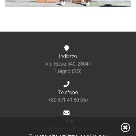
Indirizzo
Via Rasia 540, 23041
Livigno (SO)
Telefono
+39 371 41 80 957
Mail
info@viverelivigno.com