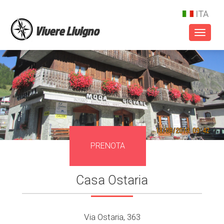
ITA
Vivere Livigno
Toggl
naviga
PRENOTA
Casa Ostaria
Via Ostaria, 363