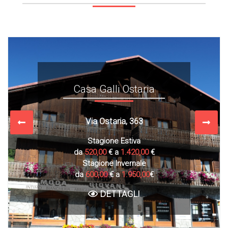
Chalet Alpine Dream
Via Bondi, 156/b
Stagione Estiva
da
840,00
€ a
2.300,00
€
Stagione Invernale
da
980,00
€ a
3.800,00
€
DETTAGLI